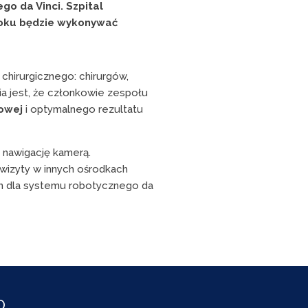
o da Vinci. Szpital
roku będzie wykonywać
hirurgicznego: chirurgów,
a jest, że członkowie zespołu
owej
i optymalnego rezultatu
z nawigację kamerą.
 wizyty w innych ośrodkach
ch dla systemu robotycznego da
O