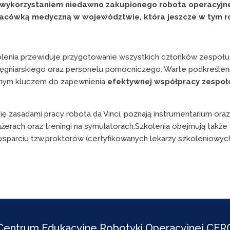
wykorzystaniem niedawno zakupionego robota operacyjneg
placówką medyczną w województwie, która jeszcze w tym 
lenia przewiduje przygotowanie wszystkich członków zespołu c
lęgniarskiego oraz personelu pomocniczego. Warte podkreśleni
ównym kluczem do zapewnienia
efektywnej współpracy zespoł
ę zasadami pracy robota da Vinci, poznają instrumentarium ora
żerach oraz treningi na symulatorach.Szkolenia obejmują także
wsparciu tzw.proktorów (certyfikowanych lekarzy szkoleniowy
Centrum Edukacyjne Robotyki Operacyjnej CER