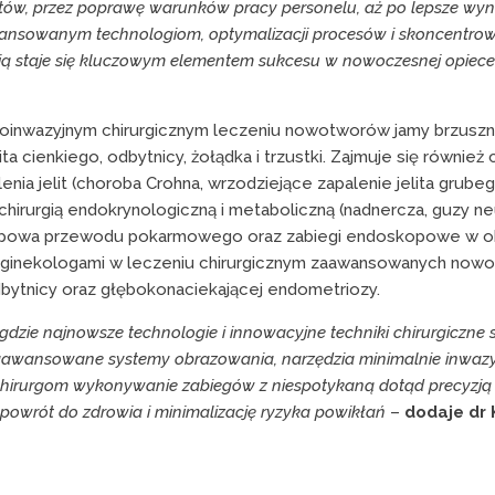
jentów, przez poprawę warunków pracy personelu, aż po lepsze wyni
awansowanym technologiom, optymalizacji procesów i skoncentro
ią staje się kluczowym elementem sukcesu w nowoczesnej opiec
ałoinwazyjnym chirurgicznym leczeniu nowotworów jamy brzuszn
ta cienkiego, odbytnicy, żołądka i trzustki. Zajmuje się równie
ia jelit (choroba Crohna, wrzodziejące zapalenie jelita grube
chirurgią endokrynologiczną i metaboliczną (nadnercza, guzy n
kopowa przewodu pokarmowego oraz zabiegi endoskopowe w o
ginekologami w leczeniu chirurgicznym zaawansowanych nowo
bytnicy oraz głębokonaciekającej endometriozy.
m, gdzie najnowsze technologie i innowacyjne techniki chirurgiczn
zaawansowane systemy obrazowania, narzędzia minimalnie inwazyjn
ą chirurgom wykonywanie zabiegów z niespotykaną dotąd precyzją i
 powrót do zdrowia i minimalizację ryzyka powikłań
–
dodaje dr 