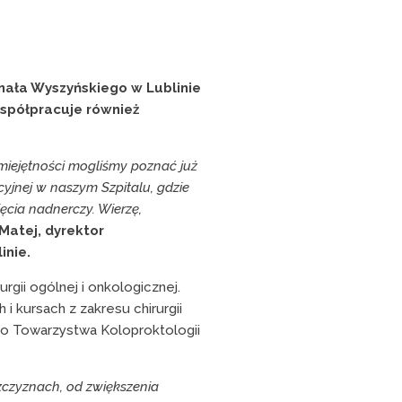
nała Wyszyńskiego w Lublinie
współpracuje również
umiejętności mogliśmy poznać już
yjnej w naszym Szpitalu, gdzie
cia nadnerczy. Wierzę,
Matej, dyrektor
inie.
rgii ogólnej i onkologicznej.
i kursach z zakresu chirurgii
go Towarzystwa Koloproktologii
zczyznach, od zwiększenia