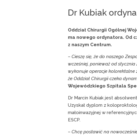
Dr Kubiak ordyna
Oddział Chirurgii Ogólnej Wo
ma nowego ordynatora. Od cz
z naszym Centrum.
–
Cieszę się, że do naszego Zesp
wcześniej, ponieważ od stycznia
wykonuje operacje kolorektalne
że Oddział Chirurgii czeka dyna
Wojewódzkiego Szpitala Spec
Dr Marcin Kubiak jest absolwent
Uzyskał dyplom z koloproktologi
małoinwazyjnej w referencyjnyc
ESCP.
–
Chcę postawić na nowocześnie 