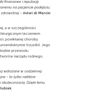
ki finansowe i reputację
wanemu na pacjencie podejściu,
e zdrowotnej
–
mówi dr Marcin
ej, a w szczególności
ż chirurgicznym leczeniem
go), powikłanej choroby
euroendokrynne trzustki). Jego
brębie przewodu
tworów narządu rodnego,
e są wdrażane w codziennej
e – to tylko niektóre
 skutecznością. Dzięki temu
Kubiak
.