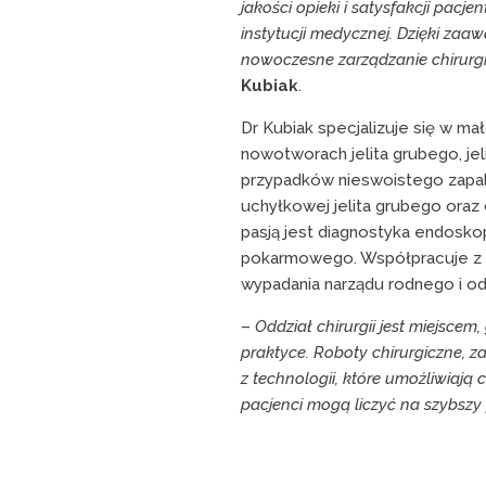
jakości opieki i satysfakcji pac
instytucji medycznej. Dzięki za
nowoczesne zarządzanie chirurg
Kubiak
.
Dr Kubiak specjalizuje się w m
nowotworach jelita grubego, jeli
przypadków nieswoistego zapalen
uchyłkowej jelita grubego oraz 
pasją jest diagnostyka endos
pokarmowego. Współpracuje z 
wypadania narządu rodnego i od
–
Oddział chirurgii jest miejsce
praktyce. Roboty chirurgiczne, 
z technologii, które umożliwiaj
pacjenci mogą liczyć na szybszy