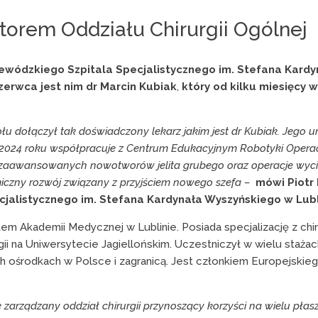
torem Oddziału Chirurgii Ogólnej
jewódzkiego Szpitala Specjalistycznego im. Stefana Kardy
erwca jest nim dr Marcin Kubiak
,
który od kilku miesięcy 
ołu dołączył tak doświadczony lekarz jakim jest dr Kubiak. Jego 
 2024 roku współpracuje z Centrum Edukacyjnym Robotyki Operac
 zaawansowanych nowotworów jelita grubego oraz operacje wycię
miczny rozwój związany z przyjściem nowego szefa –
mówi Piotr 
jalistycznego im. Stefana Kardynała Wyszyńskiego w Lubl
em Akademii Medycznej w Lublinie. Posiada specjalizację z chiru
i na Uniwersytecie Jagiellońskim. Uczestniczył w wielu stażach 
h ośrodkach w Polsce i zagranicą. Jest członkiem Europejskie
zarządzany oddział chirurgii przynoszący korzyści na wielu płas