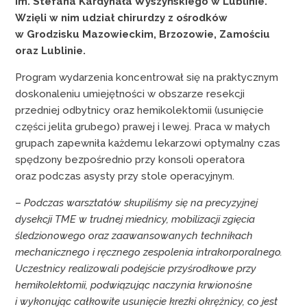
im. Stefana Kardynała Wyszyńskiego w Lublinie.
Wzięli w nim udział chirurdzy z ośrodków
w Grodzisku Mazowieckim, Brzozowie, Zamościu
oraz Lublinie.
Program wydarzenia koncentrował się na praktycznym
doskonaleniu umiejętności w obszarze resekcji
przedniej odbytnicy oraz hemikolektomii (usunięcie
części jelita grubego) prawej i lewej. Praca w małych
grupach zapewniła każdemu lekarzowi optymalny czas
spędzony bezpośrednio przy konsoli operatora
oraz podczas asysty przy stole operacyjnym.
–
Podczas warsztatów skupiliśmy się na precyzyjnej
dysekcji TME w trudnej miednicy, mobilizacji zgięcia
śledzionowego oraz zaawansowanych technikach
mechanicznego i ręcznego zespolenia intrakorporalnego.
Uczestnicy realizowali podejście przyśrodkowe przy
hemikolektomii, podwiązując naczynia krwionośne
i wykonując całkowite usunięcie krezki okrężnicy, co jest