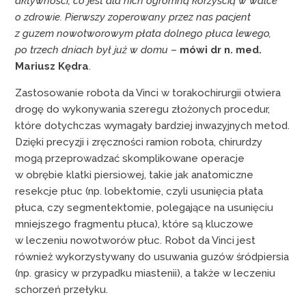
aktywności, co jest dla nich ogromną korzyścią w walce
o zdrowie. Pierwszy zoperowany przez nas pacjent
z guzem nowotworowym płata dolnego płuca lewego,
po trzech dniach był już w domu
–
mówi dr n. med.
Mariusz Kędra
.
Zastosowanie robota da Vinci w torakochirurgii otwiera
drogę do wykonywania szeregu złożonych procedur,
które dotychczas wymagały bardziej inwazyjnych metod.
Dzięki precyzji i zręczności ramion robota, chirurdzy
mogą przeprowadzać skomplikowane operacje
w obrębie klatki piersiowej, takie jak anatomiczne
resekcje płuc (np. lobektomie, czyli usunięcia płata
płuca, czy segmentektomie, polegające na usunięciu
mniejszego fragmentu płuca), które są kluczowe
w leczeniu nowotworów płuc. Robot da Vinci jest
również wykorzystywany do usuwania guzów śródpiersia
(np. grasicy w przypadku miastenii), a także w leczeniu
schorzeń przełyku.