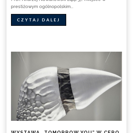
prestiżowym ogólnopolskim...
CZYTAJ DALEJ
WYSTAWA „TOMORROW YOU” W CERO