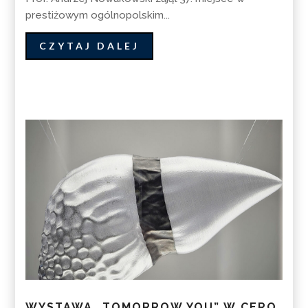
prestiżowym ogólnopolskim...
CZYTAJ DALEJ
WYSTAWA „TOMORROW YOU” W CERO